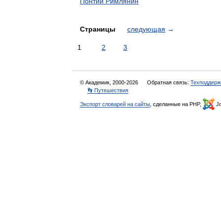
Понтий Римлянин
Страницы
следующая
→
1
2
3
© Академик, 2000-2026
Обратная связь:
Техподдерж
👣 Путешествия
Экспорт словарей на сайты
, сделанные на PHP,
Jo